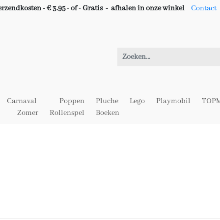
erzendkosten - € 3.95
-
of
-
Gratis -
afhalen in onze winkel
Contact
Carnaval
Poppen
Pluche
Lego
Playmobil
TOPM
Zomer
Rollenspel
Boeken