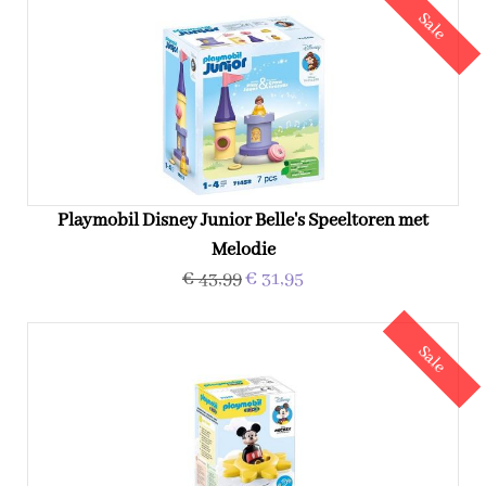
Sale
Playmobil Disney Junior Belle's Speeltoren met
Melodie
€ 43,99
€ 31,95
Sale