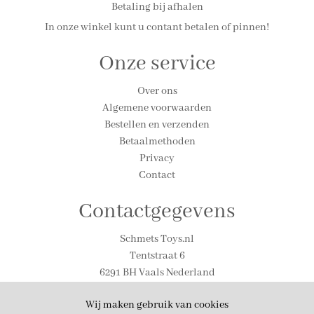
Betaling bij afhalen
In onze winkel kunt u contant betalen of pinnen!
Onze service
Over ons
Algemene voorwaarden
Bestellen en verzenden
Betaalmethoden
Privacy
Contact
Contactgegevens
Schmets Toys.nl
Tentstraat 6
6291 BH Vaals Nederland
Tel. 0031-(0)43-306-1590
Wij maken gebruik van cookies
Email: info@schmetstoys.nl