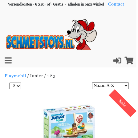
Contact
Verzendkosten - € 3.95
-
of
-
Gratis -
afhalen in onze winkel
Playmobil
/
Junior / 1.2.3
Sale