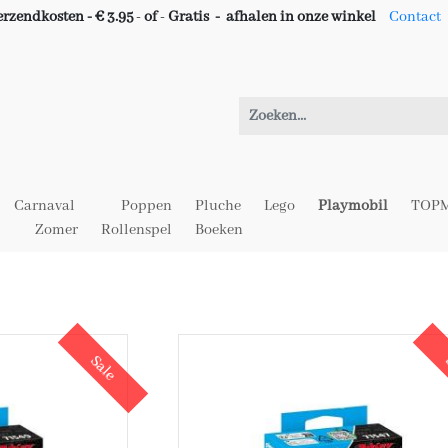
erzendkosten - € 3.95
-
of
-
Gratis -
afhalen in onze winkel
Contact
Carnaval
Poppen
Pluche
Lego
Playmobil
TOPM
Zomer
Rollenspel
Boeken
Sale