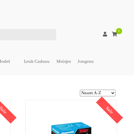
0
odel
Leuk Cadeau
Meisjes
Jongens
Sale
Sale