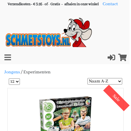
Contact
Verzendkosten - € 3.95
-
of
-
Gratis -
afhalen in onze winkel
Jongens
/
Experimenten
Sale