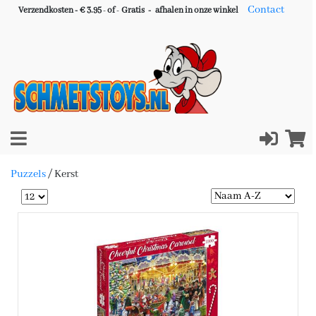
Contact
Verzendkosten - € 3.95
-
of
-
Gratis -
afhalen in onze winkel
Puzzels
/
Kerst