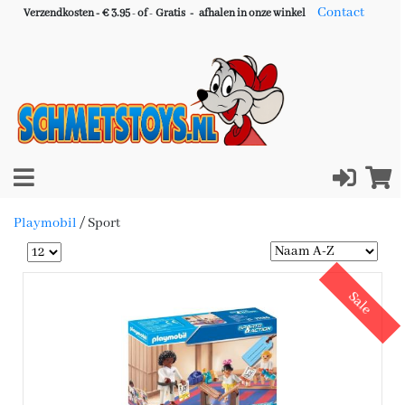
Contact
Verzendkosten - € 3.95
-
of
-
Gratis -
afhalen in onze winkel
Playmobil
/
Sport
Sale