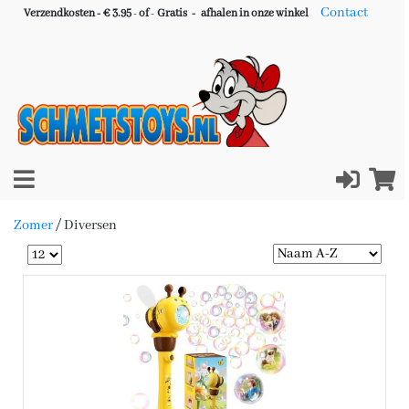
Contact
Verzendkosten - € 3.95
-
of
-
Gratis -
afhalen in onze winkel
Zomer
/
Diversen