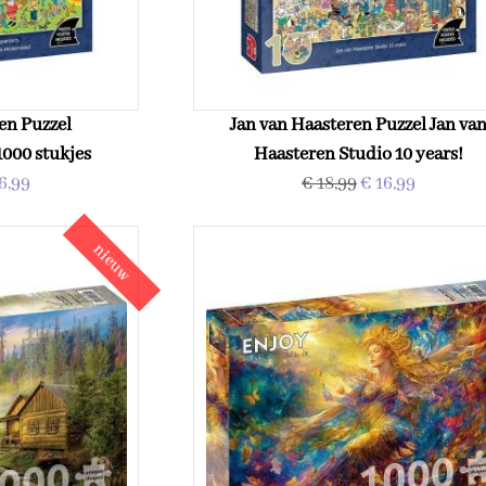
en Puzzel
Jan van Haasteren Puzzel Jan va
000 stukjes
Haasteren Studio 10 years!
6,99
€ 18,99
€ 16,99
nieuw