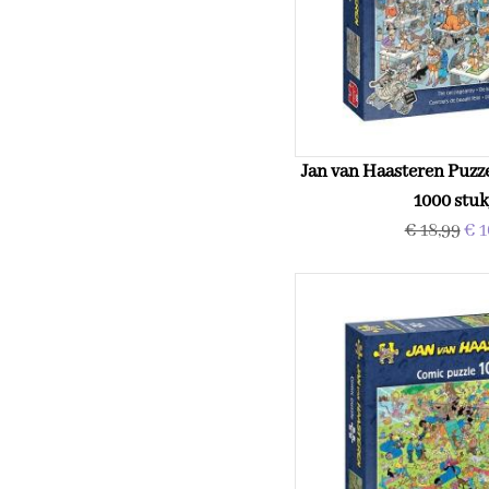
Jan van Haasteren Puzz
1000 stuk
€ 18,99
€ 1