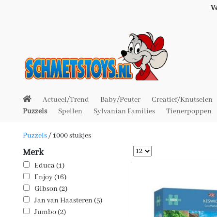
V
Actueel/Trend
Baby/Peuter
Creatief/Knutselen
Puzzels
Spellen
Sylvanian Families
Tienerpoppen
Puzzels
/
1000 stukjes
Merk
Educa (1)
Enjoy (16)
Gibson (2)
Jan van Haasteren (5)
Jumbo (2)