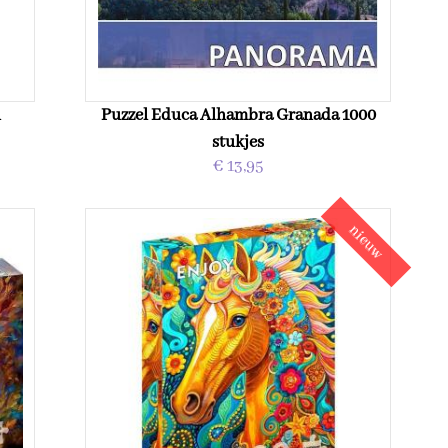
n
Puzzel Educa Alhambra Granada 1000
stukjes
€ 13,95
nieuw