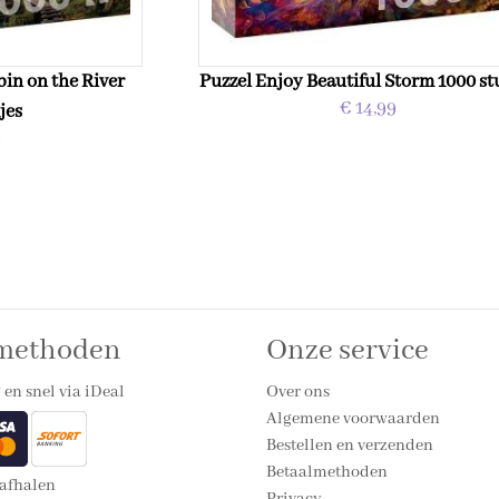
bin on the River
Puzzel Enjoy Beautiful Storm 1000 st
€ 14,99
jes
9
lmethoden
Onze service
 en snel via iDeal
Over ons
Algemene voorwaarden
Bestellen en verzenden
Betaalmethoden
 afhalen