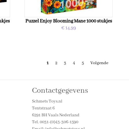
ukjes
Puzzel Enjoy Blooming Mane 1000 stukjes
€ 14,99
1
2
3
4
5
Volgende
Contactgegevens
Schmets Toys.nl
Tentstraat 6
6291 BH Vaals Nederland
Tel. 0031-(0)43-306-1590