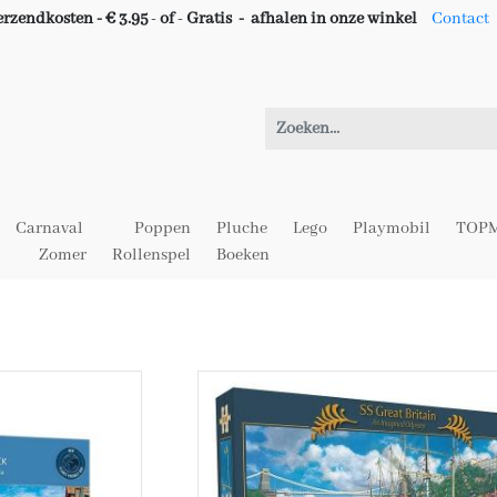
erzendkosten - € 3.95
-
of
-
Gratis -
afhalen in onze winkel
Contact
Carnaval
Poppen
Pluche
Lego
Playmobil
TOPM
Zomer
Rollenspel
Boeken