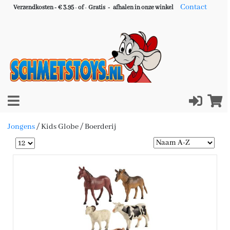
Contact
Verzendkosten - € 3.95
-
of
-
Gratis -
afhalen in onze winkel
Jongens
/
Kids Globe / Boerderij