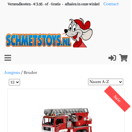
Contact
Verzendkosten - € 3.95
-
of
-
Gratis -
afhalen in onze winkel
Jongens
/
Bruder
Sale