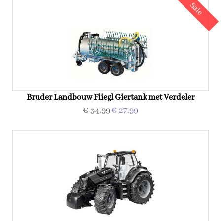
Sale
Bruder Landbouw Fliegl Giertank met Verdeler
€ 34,99
€ 27,99