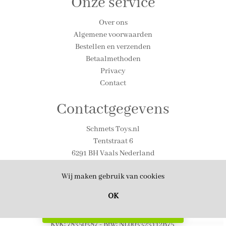
Onze service
Over ons
Algemene voorwaarden
Bestellen en verzenden
Betaalmethoden
Privacy
Contact
Contactgegevens
Schmets Toys.nl
Tentstraat 6
6291 BH Vaals Nederland
Tel. 0031-(0)43-306-1590
Wij maken gebruik van cookies
Email: info@schmetstoys.nl
Contactpersoon voor privacyzaken:
OK
P. Schmets
Filter
KvK: 78350387 - Btw: NL003323112B75