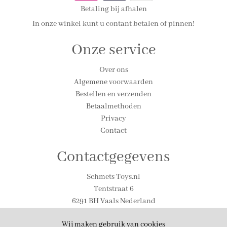
Betaling bij afhalen
In onze winkel kunt u contant betalen of pinnen!
Onze service
Over ons
Algemene voorwaarden
Bestellen en verzenden
Betaalmethoden
Privacy
Contact
Contactgegevens
Schmets Toys.nl
Tentstraat 6
6291 BH Vaals Nederland
Tel. 0031-(0)43-306-1590
Wij maken gebruik van cookies
Email: info@schmetstoys.nl