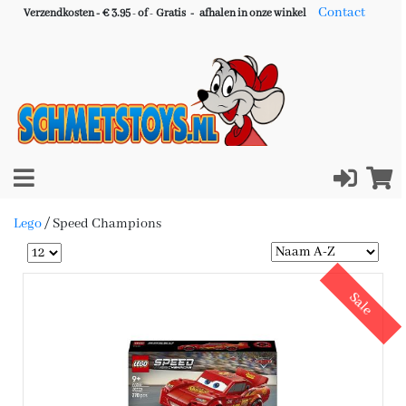
Contact
Verzendkosten - € 3.95
-
of
-
Gratis -
afhalen in onze winkel
Lego
/
Speed Champions
Sale