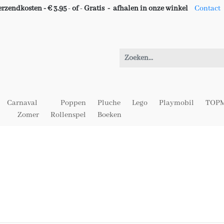
erzendkosten - € 3.95
-
of
-
Gratis -
afhalen in onze winkel
Contact
Carnaval
Poppen
Pluche
Lego
Playmobil
TOPM
Zomer
Rollenspel
Boeken