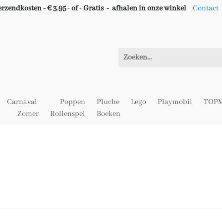
erzendkosten - € 3.95
-
of
-
Gratis -
afhalen in onze winkel
Contact
Carnaval
Poppen
Pluche
Lego
Playmobil
TOPM
Zomer
Rollenspel
Boeken