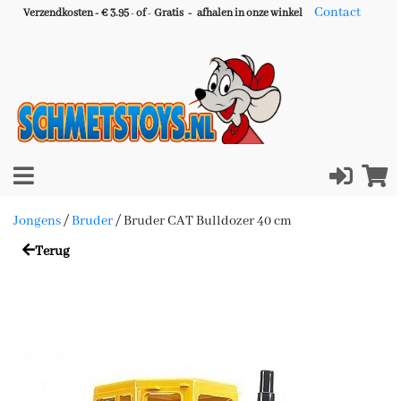
Contact
Verzendkosten - € 3.95
-
of
-
Gratis -
afhalen in onze winkel
Jongens
/
Bruder
/
Bruder CAT Bulldozer 40 cm
Terug