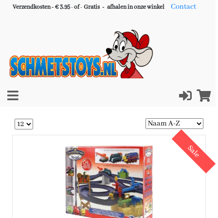
Contact
Verzendkosten - € 3.95
-
of
-
Gratis -
afhalen in onze winkel
Sale