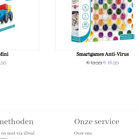
Mini
Smartgames Anti-Virus
,95
€ 19,99
€ 16,99
lmethoden
Onze service
 en snel via iDeal
Over ons