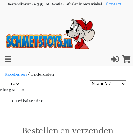
Contact
Verzendkosten - € 3.95
-
of
-
Gratis -
afhalen in onze winkel
Racebanen
/
Onderdelen
Niets gevonden
0 artikelen uit 0
Bestellen en verzenden