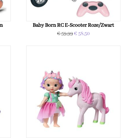
cm
Baby Born RC E-Scooter Roze/Zwart
€ 59,99
€ 58,50