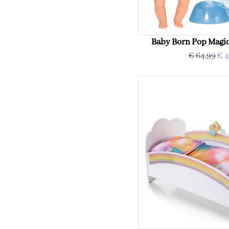
Baby Born Pop Magic
€ 64,99
€ 4