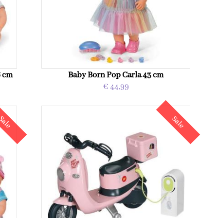
6 cm
Baby Born Pop Carla 43 cm
€ 44,99
Sale
Sale