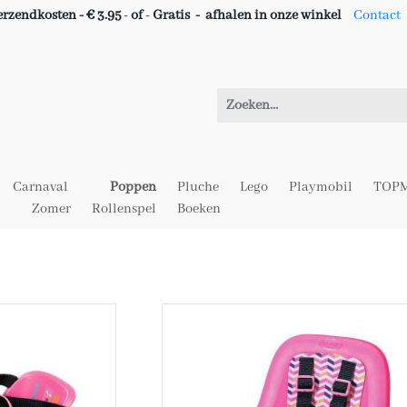
erzendkosten - € 3.95
-
of
-
Gratis -
afhalen in onze winkel
Contact
Carnaval
Poppen
Pluche
Lego
Playmobil
TOPM
Zomer
Rollenspel
Boeken