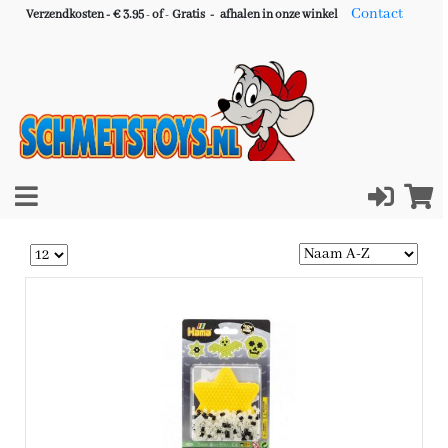
Contact
Verzendkosten - € 3.95
-
of
-
Gratis -
afhalen in onze winkel