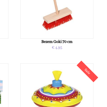
Bezem Goki 70 cm
€ 4,95
Sale