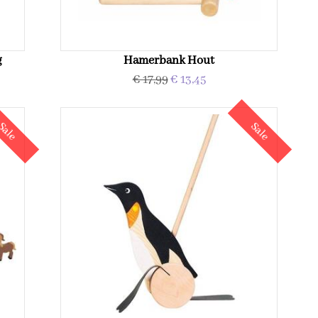
g
Hamerbank Hout
€ 17,99
€ 13,45
Sale
Sale