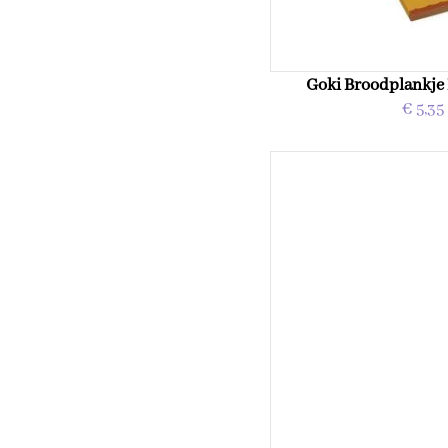
Goki Broodplankje 
€ 5,35