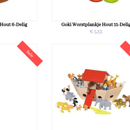
Hout 6-Delig
Goki Worstplankje Hout 11-Deli
€ 5,35
Sale