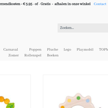
erzendkosten - € 3.95
-
of
-
Gratis -
afhalen in onze winkel
Contact
Carnaval
Poppen
Pluche
Lego
Playmobil
TOPM
Zomer
Rollenspel
Boeken