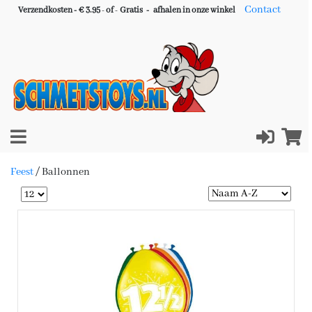
Contact
Verzendkosten - € 3.95
-
of
-
Gratis -
afhalen in onze winkel
Feest
/
Ballonnen