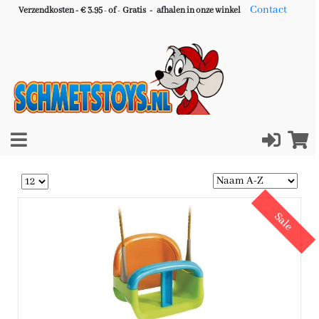
Contact
Verzendkosten - € 3.95
-
of
-
Gratis -
afhalen in onze winkel
Sale