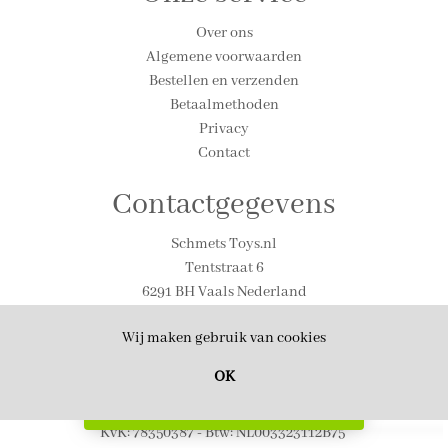
Over ons
Algemene voorwaarden
Bestellen en verzenden
Betaalmethoden
Privacy
Contact
Contactgegevens
Schmets Toys.nl
Tentstraat 6
6291 BH Vaals Nederland
Tel. 0031-(0)43-306-1590
Wij maken gebruik van cookies
Email: info@schmetstoys.nl
Contactpersoon voor privacyzaken:
OK
P. Schmets
Filter
KvK: 78350387 - Btw: NL003323112B75